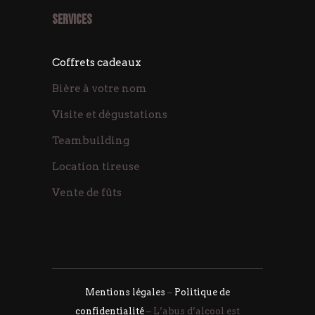
SERVICES
Coffrets cadeaux
Bière à votre nom
Visite et dégustations
Teambuilding
Location tireuse
Vente de fûts
Mentions légales
–
Politique de
confidentialité
– L’abus d’alcool est